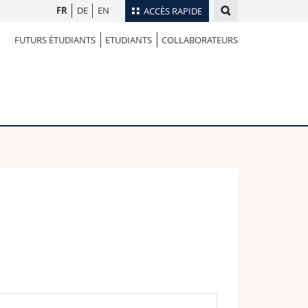
FR
DE
EN
ACCÈS RAPIDE
FUTURS ÉTUDIANTS
ETUDIANTS
COLLABORATEURS
Annuaire du personnel
Plan d'accès
nts
Bibliothèques
Webmail
rs
Programme des cours
MyUnifr