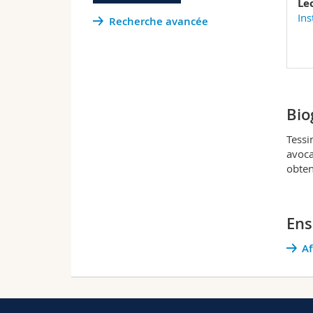
Le
Ins
Recherche avancée
Bio
Tessi
avoca
obten
New Y
l’Uni
repré
Ens
de la
Af