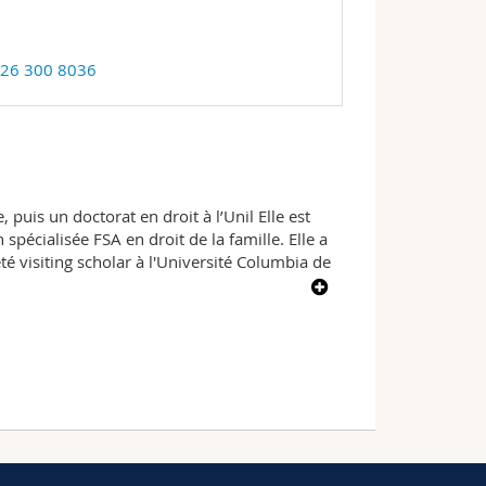
 26 300 8036
 puis un doctorat en droit à l’Unil Elle est
pécialisée FSA en droit de la famille. Elle a
té visiting scholar à l'Université Columbia de
oresponsable de la Chaire de droit civil I, à
 de la famille et responsable du CAS en
e la famille pour les praticiens» et coéditrice