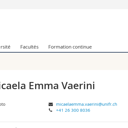
Vous êtes
Futurs étudia
Etudiants
conomiques et sociales et management
Médias
rsité
Facultés
Formation continue
 sciences humaines
Chercheurs
 l'éducation et de la formation
Collaborateu
t médecine
Doctorants
aire
caela Emma Vaerini
micaelaemma.vaerini@unifr.ch
+41 26 300 8036