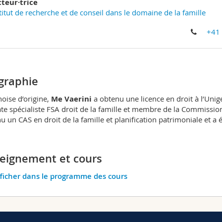
cteur·trice
titut de recherche et de conseil dans le domaine de la famille
+41
graphie
noise d’origine,
Me Vaerini
a obtenu une licence en droit à l’Unige,
te spécialiste FSA droit de la famille et membre de la Commission s
u un CAS en droit de la famille et planification patrimoniale et a é
ork. Me Vaerini est chargée de cours à l’Unige, chargée de cours, c
Fr, lectrice à l’Institut de recherche et de conseil dans le domaine
sentation de l’enfant. Elle est codirectrice de la collection «Droit d
eignement et cours
 collection «Le droit des personnes âgées».
ficher dans le programme des cours