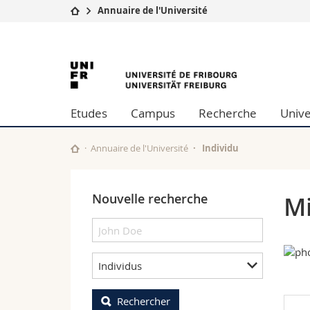
Annuaire de l'Université
Université
Facultés
University
Etudes
Théologie
Campus
Droit
of
Recherche
Sciences é
Etudes
Campus
Recherche
Unive
Université
Lettres et
Fribourg
Formation continue
Sciences de
Sciences e
Annuaire de l'Université
Individu
Interfacult
Nouvelle recherche
Mi
Individus
Rechercher