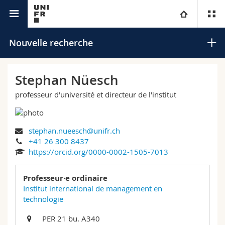
Annuaire de l'Université
Université
Nouvelle recherche
Facultés
Etudes
Stephan Nüesch
professeur d'université et directeur de l'institut
Vous êtes
Campus
Théologie
Recherche
Ressources
Droit
Futurs étudiants
Rechercher
stephan.nueesch@unifr.ch
+41 26 300 8437
Université
Sciences économiques et sociales et management
Etudiants
Annuaire du personnel
https://orcid.org/0000-0002-1505-7013
Recherche avancée
Formation continue
Lettres et sciences humaines
Professeur·e ordinaire
Médias
Plan d'accès
Institut international de management en
technologie
Sciences de l'éducation et de la formation
Chercheurs
Bibliothèques
PER 21 bu. A340