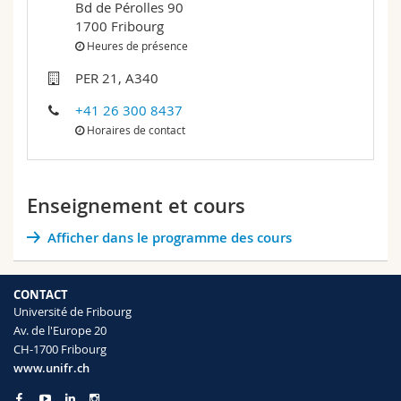
Bd de Pérolles 90
Sciences et médecine
Collaborateurs
Webmail
1700 Fribourg
Heures de présence
Interfacultaire
Doctorants
Programme des cours
PER 21, A340
+41 26 300 8437
MyUnifr
Horaires de contact
Enseignement et cours
Afficher dans le programme des cours
CONTACT
Université de Fribourg
Av. de l'Europe 20
CH-1700 Fribourg
www.unifr.ch