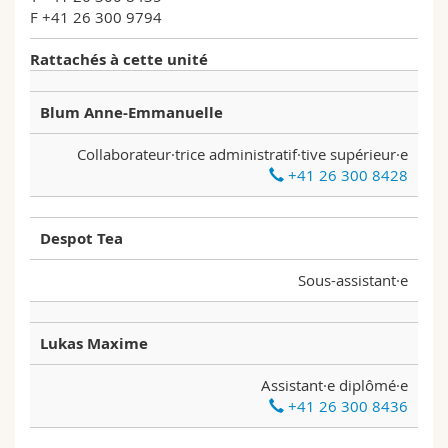
Sciences et médecine
Collaborateurs
Webmail
F +41 26 300 9794
Rattachés à cette unité
Interfacultaire
Doctorants
Programme des cours
Blum Anne-Emmanuelle
MyUnifr
Collaborateur·trice administratif·tive supérieur·e
+41 26 300 8428
Despot Tea
Sous-assistant·e
Lukas Maxime
Assistant·e diplômé·e
+41 26 300 8436