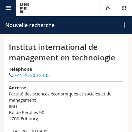
Annuaire de l'Université
Université
Nouvelle recherche
Facultés
Etudes
Institut international de
management en technologie
Vous êtes
Campus
Théologie
Téléphone
Recherche
Ressources
Droit
Futurs étudiants
Rechercher
+41 26 300 8435
Adresse
Université
Sciences économiques et sociales et management
Etudiants
Annuaire du personnel
Faculté des sciences économiques et sociales et du
Recherche avancée
management
Formation continue
Lettres et sciences humaines
Médias
Plan d'accès
IIMT
Bd de Pérolles 90
1700 Fribourg
Sciences de l'éducation et de la formation
Chercheurs
Bibliothèques
-
T +41 26 300 8435