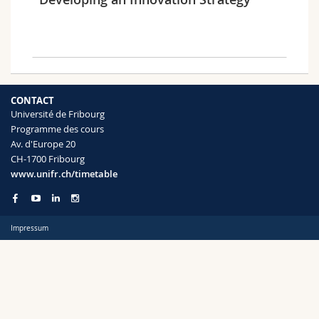
Sciences et médecine
Collaborateurs
Webmail
Interfacultaire
Doctorants
Programme des cours
Semestre
MyUnifr
CONTACT
Université de Fribourg
Programme des cours
Av. d'Europe 20
CH-1700 Fribourg
Langue
www.unifr.ch/timetable
Impressum
Cursus