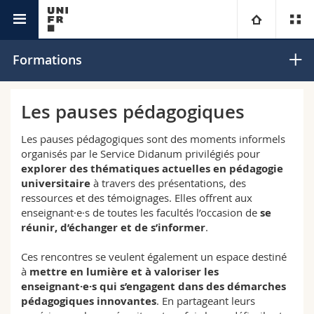
Services
Didactique universitaire et compétences
Université
Formations
académiques
numériques
Facultés
Etudes
Les pauses pédagogiques
Vous êtes
Campus
Théologie
Les pauses pédagogiques sont des moments informels
organisés par le Service Didanum privilégiés pour
explorer des thématiques actuelles en pédagogie
Recherche
Ressources
Droit
Futurs étudiants
universitaire
à travers des présentations, des
ressources et des témoignages. Elles offrent aux
Université
Sciences économiques et sociales et management
Etudiants
Annuaire du personnel
enseignant·e·s de toutes les facultés l’occasion de
se
réunir, d’échanger et de s’informer
.
Formation continue
Lettres et sciences humaines
Médias
Plan d'accès
Ces rencontres se veulent également un espace destiné
à
mettre en lumière et à valoriser les
Sciences de l'éducation et de la formation
enseignant·e·s qui s’engagent dans des démarches
Chercheurs
Bibliothèques
pédagogiques innovantes
. En partageant leurs