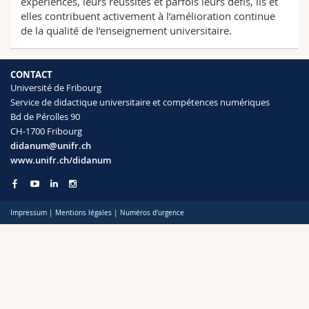
expériences, leurs réussites et parfois leurs défis, ils et
Sciences et médecine
Collaborateurs
Webmail
elles contribuent activement à l’amélioration continue
de la qualité de l’enseignement universitaire.
Interfacultaire
Doctorants
Programme des cours
CONTACT
MyUnifr
Université de Fribourg
Service de didactique universitaire et compétences numériques
Bd de Pérolles 90
CH-1700 Fribourg
didanum@unifr.ch
www.unifr.ch/didanum
Impressum
|
Mentions légales
|
Numéros d'urgence