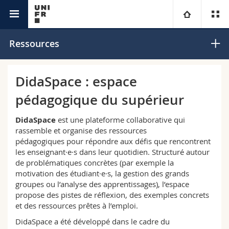
Services
Didactique universitaire et compétences
Université
Ressources
académiques
numériques
Facultés
Etudes
DidaSpace : espace
pédagogique du supérieur
Vous êtes
Campus
Théologie
DidaSpace
est une plateforme collaborative qui
Recherche
Ressources
Droit
Futurs étudiants
rassemble et organise des ressources
pédagogiques
pour répondre aux défis
que rencontrent
les enseignant·e·s dans leur quotidien. Structuré autour
Université
Sciences économiques et sociales et management
Etudiants
Annuaire du personnel
de problématiques concrètes (par exemple la
motivation des étudiant·e·s, la gestion des grands
Formation continue
Lettres et sciences humaines
Médias
Plan d'accès
groupes ou l’analyse des apprentissages), l’espace
propose des pistes de réflexion, des exemples concrets
et des ressources prêtes à l’emploi.
Sciences de l'éducation et de la formation
Chercheurs
Bibliothèques
DidaSpace a été développé dans le cadre du