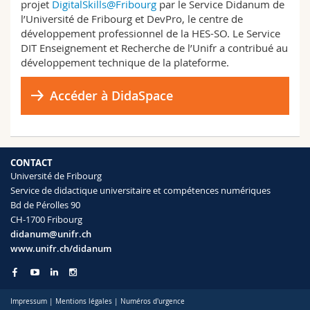
projet
DigitalSkills@Fribourg
par le Service Didanum de
Sciences et médecine
Collaborateurs
Webmail
l’Université de Fribourg et DevPro, le centre de
développement professionnel de la HES⁠-⁠SO. Le Service
Interfacultaire
Doctorants
DIT Enseignement et Recherche de l’Unifr a contribué au
Programme des cours
développement technique de la plateforme.
MyUnifr
Accéder à DidaSpace
CONTACT
Université de Fribourg
Service de didactique universitaire et compétences numériques
Bd de Pérolles 90
CH-1700 Fribourg
didanum@unifr.ch
www.unifr.ch/didanum
Impressum
|
Mentions légales
|
Numéros d'urgence