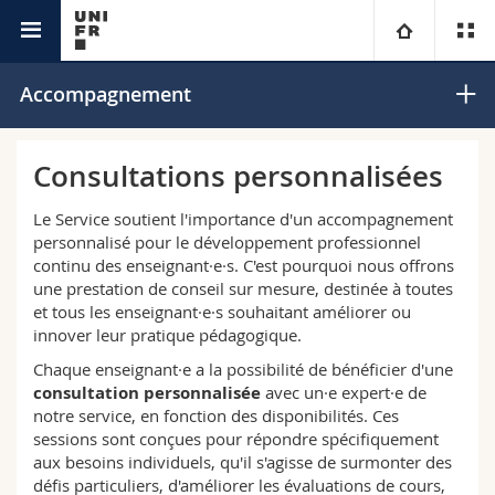
Services
Didactique universitaire et compétences
Université
Accompagnement
académiques
numériques
Facultés
Etudes
Consultations personnalisées
Vous êtes
Campus
Théologie
Le Service soutient l'importance d'un accompagnement
personnalisé pour le développement professionnel
continu des enseignant·e·s. C'est pourquoi nous offrons
Recherche
Ressources
Droit
Futurs étudiants
une prestation de conseil sur mesure, destinée à toutes
et tous les enseignant·e·s souhaitant améliorer ou
Université
Sciences économiques et sociales et management
Etudiants
Annuaire du personnel
innover leur pratique pédagogique.
Chaque enseignant·e a la possibilité de bénéficier d'une
Formation continue
Lettres et sciences humaines
Médias
consultation personnalisée
avec un·e expert·e de
Plan d'accès
notre service, en fonction des disponibilités. Ces
sessions sont conçues pour répondre spécifiquement
Sciences de l'éducation et de la formation
Chercheurs
Bibliothèques
aux besoins individuels, qu'il s'agisse de surmonter des
défis particuliers, d'améliorer les évaluations de cours,