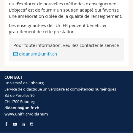
ou d'explorer de nouvelles méthodes d'enseignement.
Sciences et médecine
Collaborateurs
Webmail
L’objectif est de fournir un soutien adapté qui favorise
une amélioration ciblée de la qualité de l'enseignement.
Interfacultaire
Doctorants
Programme des cours
Les enseignant·e·s de l’UniFR peuvent bénéficier
gratuitement de cette prestation.
MyUnifr
Pour toute information, veuillez contacter le service
didanum@unifr.ch
CONTACT
Université de Fribourg
Service de didactique universitaire et compétences numériques
Bd de Pérolles 90
CH-1700 Fribourg
didanum@unifr.ch
www.unifr.ch/didanum