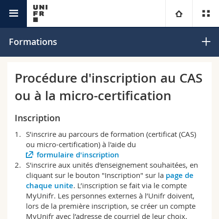
Services
Didactique universitaire et compétences
Université
Formations
académiques
numériques
Facultés
Etudes
Procédure d'inscription au CAS
ou à la micro-certification
Vous êtes
Campus
Théologie
Inscription
Recherche
Ressources
Droit
Futurs étudiants
S’inscrire au parcours de formation (certificat (CAS)
ou micro-certification) à l'aide du
Université
Sciences économiques et sociales et management
Etudiants
Annuaire du personnel
formulaire d'inscription
S'inscrire aux unités d'enseignement souhaitées, en
Formation continue
Lettres et sciences humaines
Médias
Plan d'accès
cliquant sur le bouton "Inscription" sur la
page de
chaque unite
. L’inscription se fait via le compte
MyUnifr. Les personnes externes à l’Unifr doivent,
Sciences de l'éducation et de la formation
Chercheurs
Bibliothèques
lors de la première inscription, se créer un compte
MyUnifr avec l’adresse de courriel de leur choix.