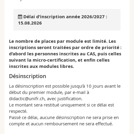
Sciences et médecine
Collaborateurs
Webmail
Délai d’inscription année 2026/2027 :
Interfacultaire
Doctorants
Programme des cours
15.08.2026
MyUnifr
Le nombre de places par module est limité. Les
inscriptions seront traitées par ordre de priorité :
d’abord les personnes inscrites au CAS, puis celles
suivant la micro‑certification, et enfin celles
inscrites aux modules libres.
Désinscription
La désinscription est possible jusqu’à 10 jours avant le
début du premier module, par e-mail à
didactic@unifr.ch, avec justification.
Le montant sera restitué uniquement si ce délai est
respecté.
Passé ce délai, aucune désinscription ne sera prise en
compte et aucun remboursement ne sera effectué.