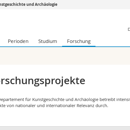
stgeschichte und Archäologie
Informationen 
D
k.
Studieninteressier
aftliche Fak.
Studierende
Perioden
Studium
Forschung
d Sozialwissenschaftliche Fak.
Medien
Fak.
Forschende
ungs- und Bildungswissenschaften
Mitarbeitende
 Med. Fak.
Doktorierende
rschungsprojekte
epartement für Kunstgeschichte und Archäologie betreibt intensi
kte von nationaler und internationaler Relevanz durch.