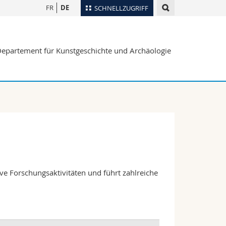
FR
DE
SCHNELLZUGRIFF
für
Personenverzeichnis
epartement für Kunstgeschichte und Archäologie
Ortsplan
te
Bibliotheken
Webmail
Vorlesungsverzeichnis
MyUnifr
ve Forschungsaktivitäten und führt zahlreiche