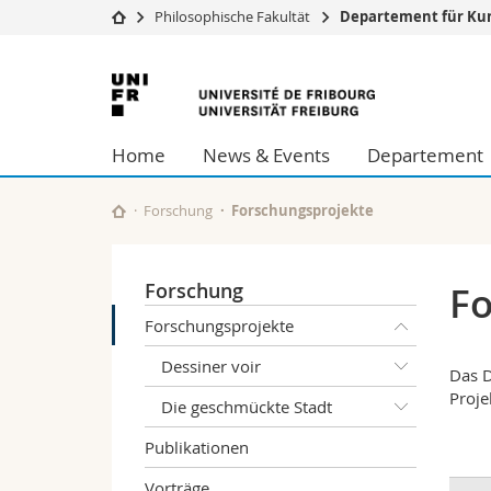
Philosophische Fakultät
Departement für Kun
Universität
Fakultäten
Universität
Studium
Theologische Fa
Freiburg
Campus
Rechtswissensch
Home
News & Events
Departement
Forschung
Wirtschafts- un
Universität
Philosophische 
Weiterbildung
Fak. für Erzieh
Forschung
Forschungsprojekte
Math.-Nat. und
Interfakultär
Forschung
Fo
Forschungsprojekte
Dessiner voir
Das D
Proje
Die geschmückte Stadt
Publikationen
Vorträge