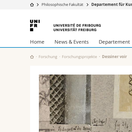
Philosophische Fakultät
Departement für Kun
Universität
Fakultäten
Universität
Studium
Theologische Fa
Freiburg
Campus
Rechtswissensch
Home
News & Events
Departement
Forschung
Wirtschafts- un
Universität
Philosophische 
Weiterbildung
Fak. für Erzieh
Forschung
Forschungsprojekte
Dessiner voir
Math.-Nat. und
Interfakultär