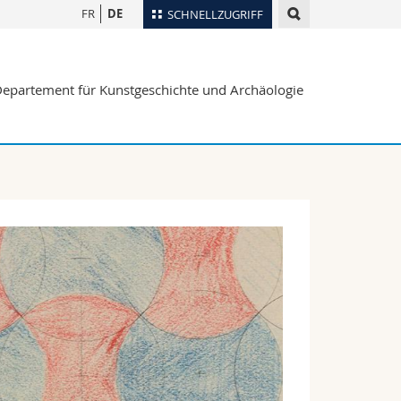
FR
DE
SCHNELLZUGRIFF
für
Personenverzeichnis
epartement für Kunstgeschichte und Archäologie
Ortsplan
te
Bibliotheken
Webmail
Vorlesungsverzeichnis
MyUnifr