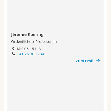
Math.-Nat. und Med. Fak.
Mitarbeitende
Webmail
Interfakultär
Doktorierende
Vorlesungsverzeichnis
MyUnifr
Jérémie Koering
Ordentliche_r Professor_in
MIS 05 - 5143
+41 26 300 7949
Zum Profil