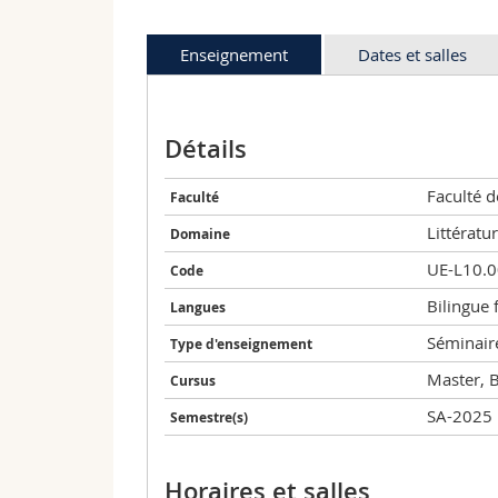
Enseignement
Dates et salles
Détails
Faculté d
Faculté
Littératu
Domaine
UE-L10.
Code
Bilingue 
Langues
Séminair
Type d'enseignement
Master, 
Cursus
SA-2025
Semestre(s)
Horaires et salles