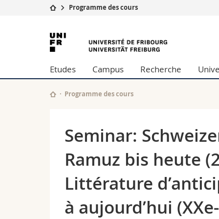
Programme des cours
Université
Facultés
Université
Etudes
Théologie
de
Campus
Droit
Etudes
Campus
Recherche
Unive
Recherche
Sciences é
Fribourg
Université
Lettres et
Formation continue
Sciences de
Programme des cours
Sciences e
Interfacult
Seminar: Schweizer
Ramuz bis heute (20
Littérature d’antic
à aujourd’hui (XXe-