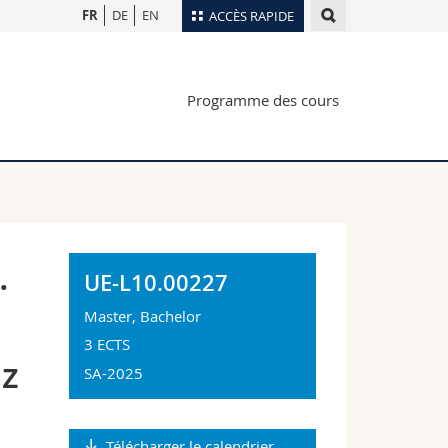
FR
DE
EN
ACCÈS RAPIDE
Annuaire du personnel
Programme des cours
Plan d'accès
nts
Bibliothèques
Webmail
rs
Programme des cours
MyUnifr
.
UE-L10.00227
Master, Bachelor
3 ECTS
uz
SA-2025
Télécharger le calendrier