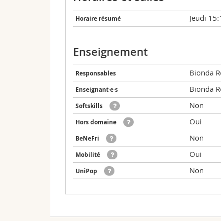
Jeudi 15
Horaire résumé
Enseignement
Bionda R
Responsables
Bionda R
Enseignant·e·s
Non
Softskills
Oui
Hors domaine
Non
BeNeFri
Oui
Mobilité
Non
UniPop
Valable pour les plans d'études suivants:
Date
Heure