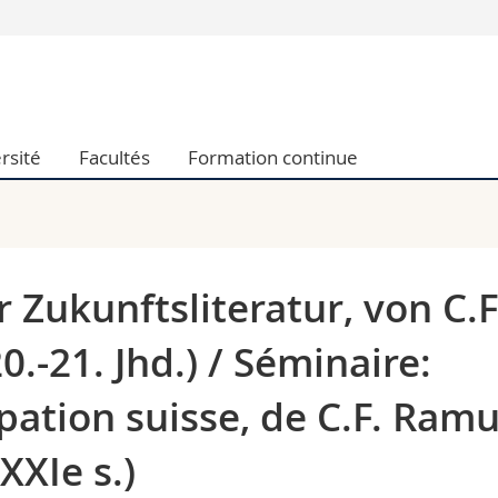
Vous êtes
Futurs étudia
Etudiants
rsité
Facultés
Formation continue
conomiques et sociales et management
Médias
 sciences humaines
Chercheurs
 l'éducation et de la formation
Collaborateu
t médecine
Doctorants
aire
 Zukunftsliteratur, von C.F
.-21. Jhd.) / Séminaire:
ipation suisse, de C.F. Ram
XXIe s.)