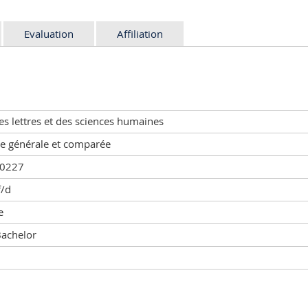
Evaluation
Affiliation
es lettres et des sciences humaines
re générale et comparée
00227
f/d
e
Bachelor