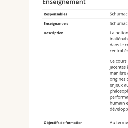
Enseignement
Schumac
Responsables
Schumac
Enseignant·e·s
La notion
Description
inaliénab
dans le c
central é
Ce cours 
jacentes 
manière a
origines 
enjeux a
philosoph
performan
humain e
développ
Au terme 
Objectifs de formation