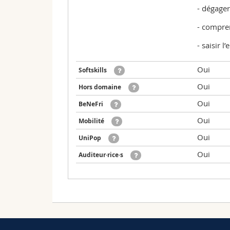
- dégager
- compren
- saisir l
Oui
Softskills
Oui
Hors domaine
Oui
BeNeFri
Oui
Mobilité
Oui
UniPop
Oui
Auditeur·rice·s
Valable pour les plans d'études suivants:
Date
Heure
Examen - Hors session
Complément au MSc en Sciences de l'e
16.09.2025
13:15 - 15:00
Version: 2022_1/V_01