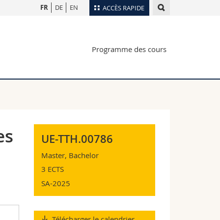
FR
DE
EN
ACCÈS RAPIDE
Annuaire du personnel
Programme des cours
Plan d'accès
nts
Bibliothèques
Webmail
rs
Programme des cours
MyUnifr
es
UE-TTH.00786
Master, Bachelor
3 ECTS
SA-2025
Télécharger le calendrier