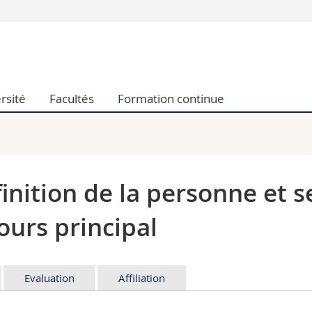
Vous êtes
Futurs étudia
Etudiants
rsité
Facultés
Formation continue
conomiques et sociales et management
Médias
 sciences humaines
Chercheurs
 l'éducation et de la formation
Collaborateu
t médecine
Doctorants
aire
inition de la personne et s
ours principal
Evaluation
Affiliation