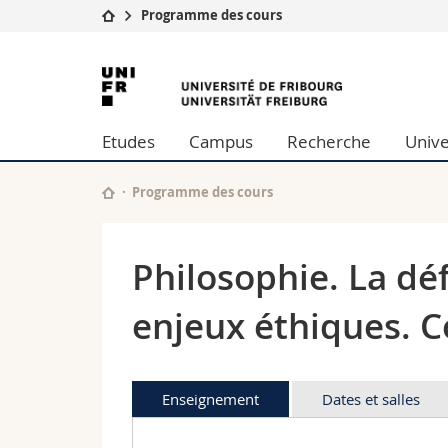
Programme des cours
Université
Facultés
Université
Etudes
Théologie
de
Campus
Droit
Etudes
Campus
Recherche
Unive
Recherche
Sciences é
Fribourg
Université
Lettres et
Formation continue
Sciences de
Programme des cours
Sciences e
Interfacult
Philosophie. La déf
enjeux éthiques. C
Enseignement
Dates et salles