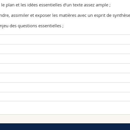
 le plan et les idées essentielles d’un texte assez ample ;
dre, assimiler et exposer les matières avec un esprit de synthèse
’enjeu des questions essentielles ;
Type d'enseignement
Lieu
nvironnement et humanités environnementales [MA]
Cours
MIS 03, salle 3119