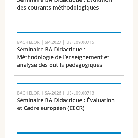
Sciences et médecine
Collaborateurs
Webmail
des courants méthodologiques
Interfacultaire
Doctorants
Programme des cours
Semestre
MyUnifr
BACHELOR | SP-2027 | UE-L09.00715
Séminaire BA Didactique :
Méthodologie de l’enseignement et
analyse des outils pédagogiques
Langue
BACHELOR | SA-2026 | UE-L09.00713
Séminaire BA Didactique : Évaluation
et Cadre européen (CECR)
Cursus