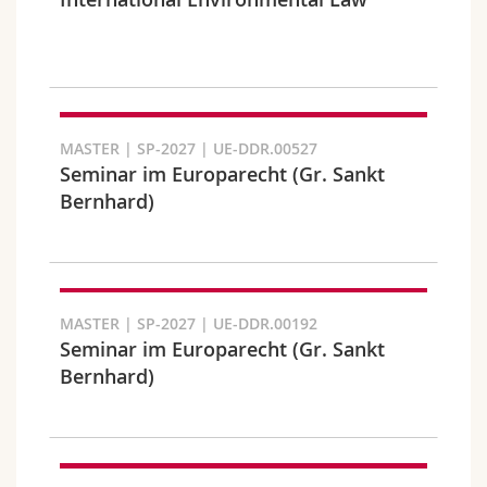
Sciences et médecine
Collaborateurs
Webmail
Interfacultaire
Doctorants
Programme des cours
Semestre
MyUnifr
MASTER | SP-2027 | UE-DDR.00527
Seminar im Europarecht (Gr. Sankt
Bernhard)
Langue
MASTER | SP-2027 | UE-DDR.00192
Seminar im Europarecht (Gr. Sankt
Bernhard)
Cursus