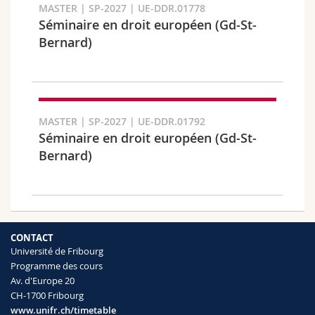
MASTER | SP-2027 | UE-DDR.01778
Séminaire en droit européen (Gd-St-
Bernard)
Faculté et domaine
MASTER | SP-2027 | UE-DDR.01792
Séminaire en droit européen (Gd-St-
Bernard)
CONTACT
Université de Fribourg
Public cible
Programme des cours
Av. d'Europe 20
CH-1700 Fribourg
www.unifr.ch/timetable