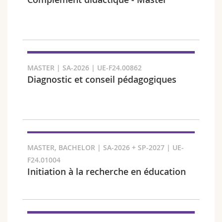
Sciences et médecine
Collaborateurs
Webmail
Interfacultaire
Doctorants
Programme des cours
Semestre
MyUnifr
MASTER | SA-2026 | UE-F24.00862
Diagnostic et conseil pédagogiques
Langue
MASTER, BACHELOR | SA-2026 + SP-2027 | UE-
F24.01004
Initiation à la recherche en éducation
Cursus