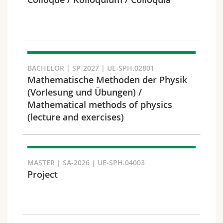
Sciences et médecine
Collaborateurs
Webmail
Interfacultaire
Doctorants
Programme des cours
Semestre
MyUnifr
BACHELOR | SP-2027 | UE-SPH.02801
Mathematische Methoden der Physik
(Vorlesung und Übungen) /
Mathematical methods of physics
(lecture and exercises)
Langue
MASTER | SA-2026 | UE-SPH.04003
Project
Cursus