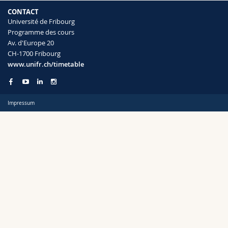
Sciences et médecine
Collaborateurs
Webmail
CONTACT
Université de Fribourg
Programme des cours
Interfacultaire
Doctorants
Programme des cours
Semestre
Av. d'Europe 20
CH-1700 Fribourg
MyUnifr
www.unifr.ch/timetable
Impressum
Langue
Cursus