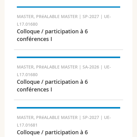
Sciences et médecine
Collaborateurs
Webmail
MASTER, PRéALABLE MASTER | SP-2027 | UE-
Interfacultaire
Doctorants
Programme des cours
L17.01680
Semestre
Colloque / participation à 6
MyUnifr
conférences I
MASTER, PRéALABLE MASTER | SA-2026 | UE-
Langue
L17.01680
Colloque / participation à 6
conférences I
MASTER, PRéALABLE MASTER | SP-2027 | UE-
Cursus
L17.01681
Colloque / participation à 6