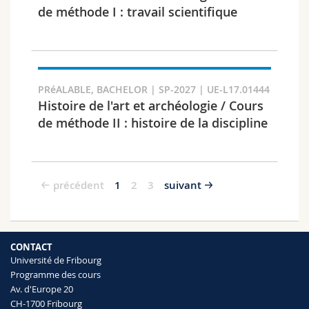
de méthode I : travail scientifique
PRéALABLE, BACHELOR | SP-2027 | UE-L17.01444
Histoire de l'art et archéologie / Cours
de méthode II : histoire de la discipline
précédent
1
2
3
suivant
CONTACT
Université de Fribourg
Programme des cours
Av. d'Europe 20
CH-1700 Fribourg