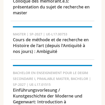
Colloque des mémorant.e.s:
présentation du sujet de recherche en
Chercher
master
Copier le lien
MASTER | SP-2027 | UE-L17.00753
Exporter le résultat
Cours de méthode et de recherche en
Histoire de l'art (depuis l'Antiquité à
nos jours) : Ambiguité
BACHELOR EN ENSEIGNEMENT POUR LE DEGRé
SECONDAIRE I, PRéALABLE MASTER, BACHELOR |
SP-2027 | UE-L17.01515
Einführungsvorlesung /
Kunstgeschichte der Moderne und
Gegenwart: Introduction à