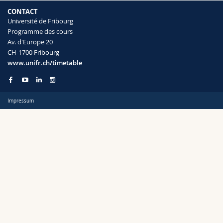
Sciences et médecine
Collaborateurs
Webmail
CONTACT
Université de Fribourg
Programme des cours
Interfacultaire
Doctorants
Programme des cours
Semestre
Av. d'Europe 20
CH-1700 Fribourg
MyUnifr
www.unifr.ch/timetable
Impressum
Langue
Cursus