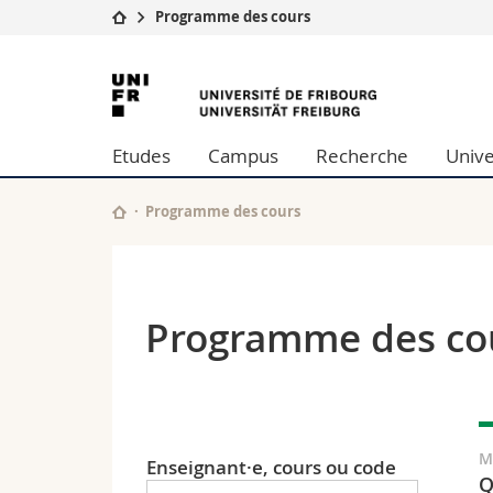
Programme des cours
Université
Facultés
Université
Etudes
Théologie
de
Campus
Droit
Etudes
Campus
Recherche
Unive
Recherche
Sciences é
Fribourg
Université
Lettres et
Formation continue
Sciences de
Programme des cours
Sciences e
Interfacult
Programme des co
M
Enseignant·e, cours ou code
Q