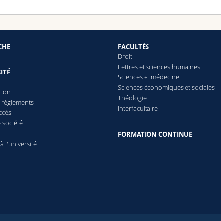
CHE
FACULTÉS
Droit
Lettres et sciences humaines
ITÉ
Sciences et médecine
Sciences économiques et sociales
tion
Théologie
t règlements
Interfacultaire
ccès
 société
FORMATION CONTINUE
 à l'université