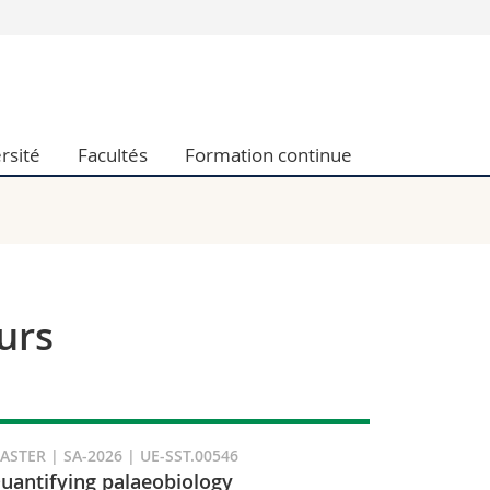
Vous êtes
Futurs étudia
Etudiants
rsité
Facultés
Formation continue
conomiques et sociales et management
Médias
 sciences humaines
Chercheurs
 l'éducation et de la formation
Collaborateu
t médecine
Doctorants
aire
urs
ASTER | SA-2026 | UE-SST.00546
uantifying palaeobiology