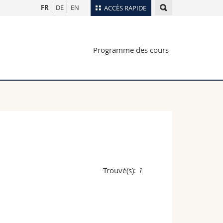
FR
DE
EN
ACCÈS RAPIDE
Annuaire du personnel
Programme des cours
Plan d'accès
nts
Bibliothèques
Webmail
rs
Programme des cours
MyUnifr
Trouvé(s):
1