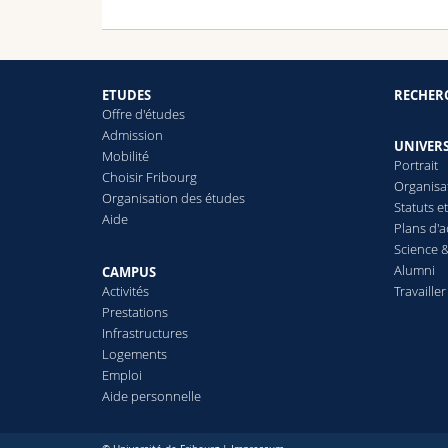
ETUDES
RECHER
Offre d'études
Admission
UNIVERS
Mobilité
Portrait
Choisir Fribourg
Organisa
Organisation des études
Statuts e
Aide
Plans d'a
Science &
Alumni
CAMPUS
Activités
Travailler
Prestations
Infrastructures
Logements
Emploi
Aide personnelle