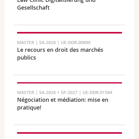
Sciences et médecine
Collaborateurs
Webmail
Gesellschaft
Interfacultaire
Doctorants
Programme des cours
Semestre
MyUnifr
MASTER | SA-2026 | UE-DDR.00890
Le recours en droit des marchés
publics
Langue
MASTER | SA-2026 + SP-2027 | UE-DDR.01584
Négociation et médiation: mise en
pratique!
Cursus