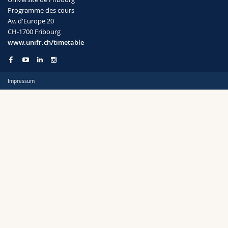
Sciences et médecine
Collaborateurs
Webmail
Programme des cours
Av. d'Europe 20
CH-1700 Fribourg
Interfacultaire
Doctorants
Programme des cours
Semestre
www.unifr.ch/timetable
MyUnifr
Impressum
Langue
Cursus