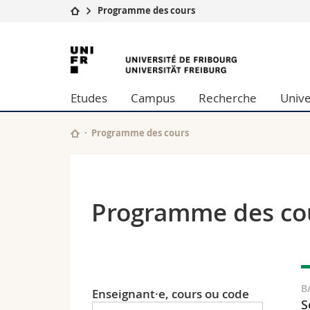
Programme des cours
Université
Facultés
Université
Etudes
Théologie
de
Campus
Droit
Etudes
Campus
Recherche
Unive
Recherche
Sciences é
Fribourg
Université
Lettres et
Formation continue
Sciences de
Programme des cours
Sciences e
Interfacult
Programme des co
B
Enseignant·e, cours ou code
S