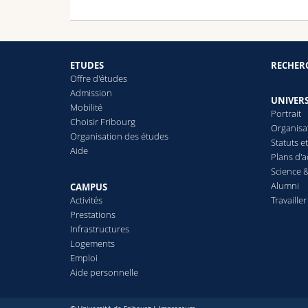
ETUDES
RECHER
Offre d'études
Admission
UNIVERS
Mobilité
Portrait
Choisir Fribourg
Organisa
Organisation des études
Statuts e
Aide
Plans d'a
Science &
Alumni
CAMPUS
Activités
Travailler
Prestations
Infrastructures
Logements
Emploi
Aide personnelle