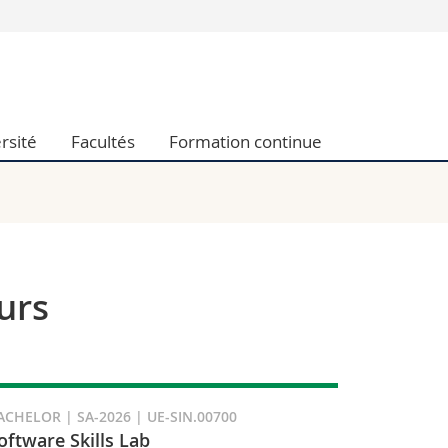
Vous êtes
Futurs étudia
Etudiants
rsité
Facultés
Formation continue
conomiques et sociales et management
Médias
 sciences humaines
Chercheurs
 l'éducation et de la formation
Collaborateu
t médecine
Doctorants
aire
urs
ACHELOR | SA-2026 | UE-SIN.00700
oftware Skills Lab