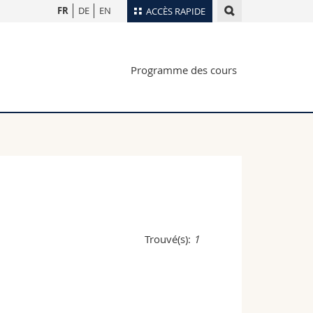
FR
DE
EN
ACCÈS RAPIDE
Annuaire du personnel
Programme des cours
Plan d'accès
nts
Bibliothèques
Webmail
rs
Programme des cours
MyUnifr
Trouvé(s):
1