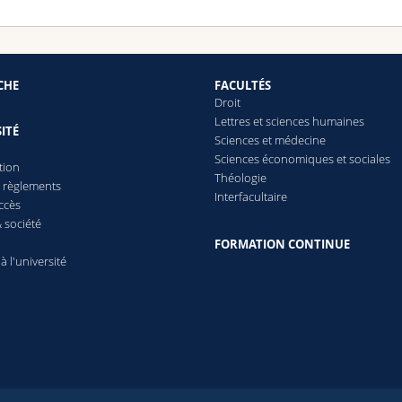
CHE
FACULTÉS
Droit
Lettres et sciences humaines
ITÉ
Sciences et médecine
Sciences économiques et sociales
tion
Théologie
t règlements
Interfacultaire
ccès
 société
FORMATION CONTINUE
 à l'université