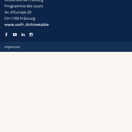
Sciences et médecine
Collaborateurs
Webmail
Programme des cours
Av. d'Europe 20
CH-1700 Fribourg
Interfacultaire
Doctorants
Programme des cours
Semestre
www.unifr.ch/timetable
MyUnifr
Impressum
Langue
Cursus