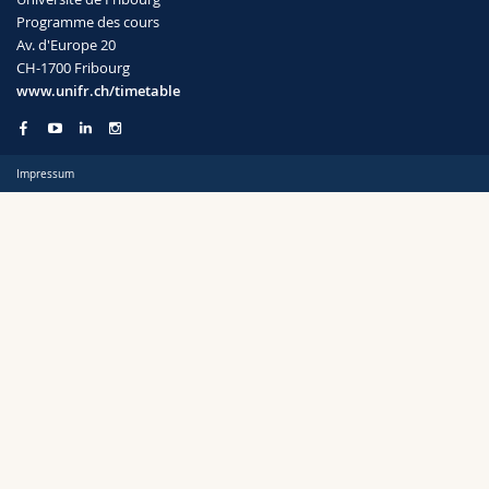
Sciences et médecine
Collaborateurs
Webmail
Programme des cours
Av. d'Europe 20
CH-1700 Fribourg
Interfacultaire
Doctorants
Programme des cours
Semestre
www.unifr.ch/timetable
MyUnifr
Impressum
Langue
Cursus