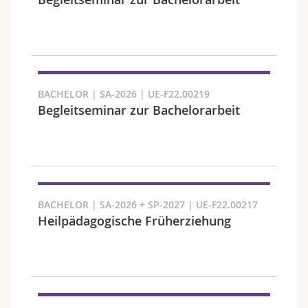
Sciences et médecine
Collaborateurs
Webmail
Interfacultaire
Doctorants
Programme des cours
Semestre
MyUnifr
BACHELOR | SA-2026 | UE-F22.00219
Begleitseminar zur Bachelorarbeit
Langue
BACHELOR | SA-2026 + SP-2027 | UE-F22.00217
Heilpädagogische Früherziehung
Cursus