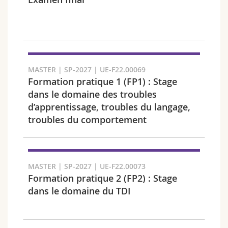
Sciences et médecine
Collaborateurs
Webmail
Interfacultaire
Doctorants
Programme des cours
Semestre
MyUnifr
MASTER | SP-2027 | UE-F22.00069
Formation pratique 1 (FP1) : Stage
dans le domaine des troubles
d’apprentissage, troubles du langage,
troubles du comportement
Langue
MASTER | SP-2027 | UE-F22.00073
Formation pratique 2 (FP2) : Stage
dans le domaine du TDI
Cursus