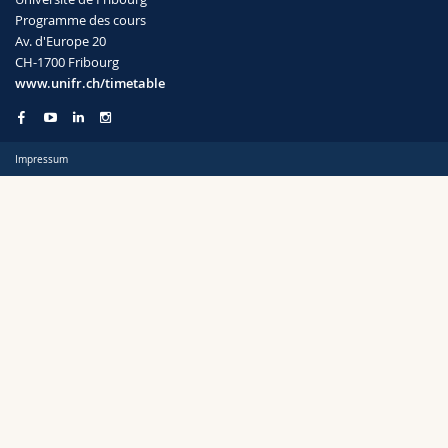
Sciences et médecine
Collaborateurs
Webmail
Programme des cours
Av. d'Europe 20
CH-1700 Fribourg
Interfacultaire
Doctorants
Programme des cours
Semestre
www.unifr.ch/timetable
MyUnifr
Impressum
Langue
Cursus