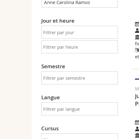
Jour et heure
f
e
Semestre
M
J
Langue
P
Cursus