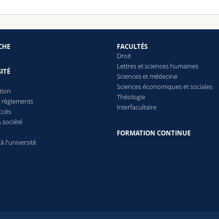
CHE
FACULTÉS
Droit
Lettres et sciences humaines
ITÉ
Sciences et médecine
Sciences économiques et sociales
tion
Théologie
t règlements
Interfacultaire
ccès
 société
FORMATION CONTINUE
 à l'université