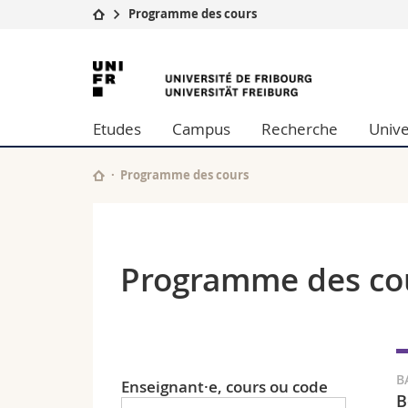
Programme des cours
Université
Facultés
Université
Etudes
Théologie
de
Campus
Droit
Etudes
Campus
Recherche
Unive
Recherche
Sciences é
Fribourg
Université
Lettres et
Formation continue
Sciences de
Programme des cours
Sciences e
Interfacult
Programme des co
B
Enseignant·e, cours ou code
B