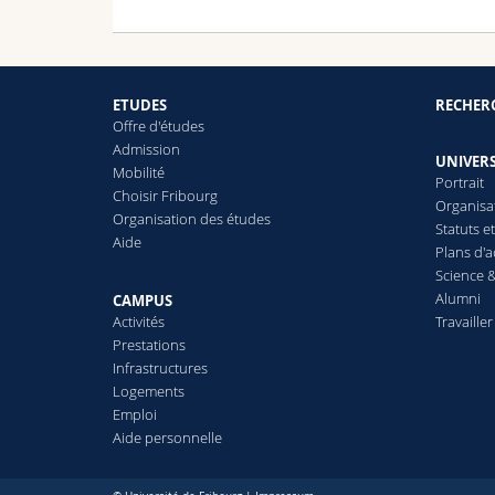
ETUDES
RECHER
Offre d'études
Admission
UNIVERS
Mobilité
Portrait
Choisir Fribourg
Organisa
Organisation des études
Statuts e
Aide
Plans d'a
Science &
Alumni
CAMPUS
Activités
Travailler
Prestations
Infrastructures
Logements
Emploi
Aide personnelle