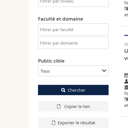
f
e
Faculté et domaine
M
U
v
Public cible
Tous
Chercher
f
e
Copier le lien
Exporter le résultat