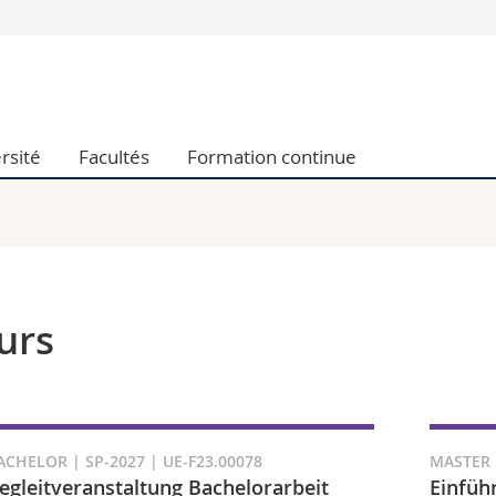
Vous êtes
Futurs étudia
Etudiants
rsité
Facultés
Formation continue
conomiques et sociales et management
Médias
 sciences humaines
Chercheurs
 l'éducation et de la formation
Collaborateu
t médecine
Doctorants
aire
urs
ACHELOR | SP-2027 | UE-F23.00078
MASTER |
egleitveranstaltung Bachelorarbeit
Einfüh