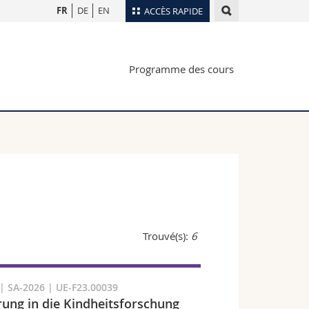
FR
DE
EN
ACCÈS RAPIDE
Annuaire du personnel
Programme des cours
Plan d'accès
nts
Bibliothèques
Webmail
rs
Programme des cours
MyUnifr
Trouvé(s):
6
 SA-2026 | UE-F23.00039
rung in die Kindheitsforschung