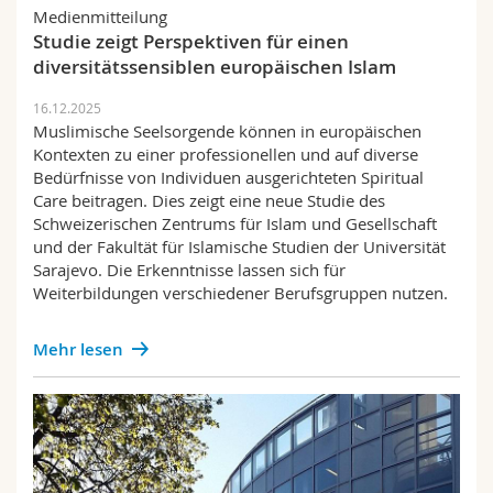
Math.-Nat. und Med. Fak.
Mitarbeitende
Medienmitteilung
Webmail
Studie zeigt Perspektiven für einen
diversitätssensiblen europäischen Islam
Interfakultär
Doktorierende
Vorlesungsverzeichnis
16.12.2025
Muslimische Seelsorgende können in europäischen
MyUnifr
Kontexten zu einer professionellen und auf diverse
Bedürfnisse von Individuen ausgerichteten Spiritual
Care beitragen. Dies zeigt eine neue Studie des
Schweizerischen Zentrums für Islam und Gesellschaft
und der Fakultät für Islamische Studien der Universität
Sarajevo. Die Erkenntnisse lassen sich für
Weiterbildungen verschiedener Berufsgruppen nutzen.
Mehr lesen