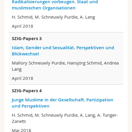
Radikalisierungen vorbeugen. Staat und
Math.-Nat. und Med. Fak.
Mitarbeitende
Webmail
muslimischen Organisationen
H. Schmid, M. Schneuwly Purdie, A. Lang
Interfakultär
Doktorierende
Vorlesungsverzeichnis
April 2018
MyUnifr
SZIG-Papers 3
Islam, Gender und Sexualität. Perspektiven und
Blickwechsel
Mallory Schneuwly Purdie, Hansjörg Schmid, Andrea
Lang
April 2018
SZIG-Papers 4
Junge Muslime in der Gesellschaft. Partizipation
und Perspektiven
H. Schmid, M. Schneuwly Purdie, A. Lang, A. Tunger-
Zanetti
Mai 2018