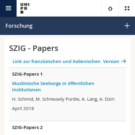
Interfakultär
Schweizerisches Zentrum für Islam und
Universität
Forschung
Gesellschaft
Fakultäten
Studium
SZIG - Papers
Informationen für
Campus
Theologische Fak.
Link zur französischen und italienischen Version
Forschung
SZIG-Papers 1
Ressourcen
Rechtswissenschaftliche Fak.
Studieninteressierte
Muslimische Seelsorge in öffentlichen
Institutionen
Universität
Wirtschafts- und Sozialwissenschaftliche Fak.
Studierende
Personenverzeichnis
H. Schmid, M. Schneuwly Purdie, A. Lang, A. Dziri
Weiterbildung
Philosophische Fak.
Medien
Ortsplan
April 2018
Fak. für Erziehungs- und Bildungswissenschaften
Forschende
Bibliotheken
SZIG-Papers 2