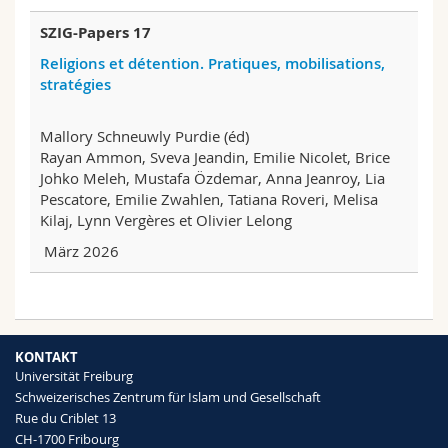
SZIG-Papers 17
Religions et détention. Pratiques, mobilisations,
stratégies
Mallory Schneuwly Purdie (éd)
Rayan Ammon, Sveva Jeandin, Emilie Nicolet, Brice
Johko Meleh, Mustafa Özdemar, Anna Jeanroy, Lia
Pescatore, Emilie Zwahlen, Tatiana Roveri, Melisa
Kilaj, Lynn Vergères et Olivier Lelong
März 2026
KONTAKT
Universität Freiburg
Schweizerisches Zentrum für Islam und Gesellschaft
Rue du Criblet 13
CH-1700 Fribourg