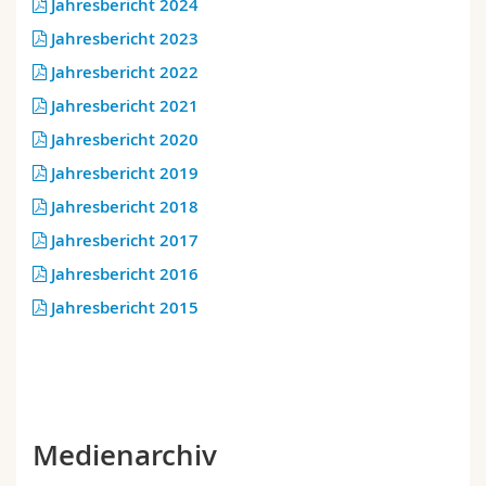
Jahresbericht 2024
Math.-Nat. und Med. Fak.
Mitarbeitende
Webmail
Jahresbericht 2023
Jahresbericht 2022
Interfakultär
Doktorierende
Vorlesungsverzeichnis
Jahresbericht 2021
MyUnifr
Jahresbericht 2020
Jahresbericht 2019
Jahresbericht 2018
Jahresbericht 2017
Jahresbericht 2016
Jahresbericht 2015
Medienarchiv