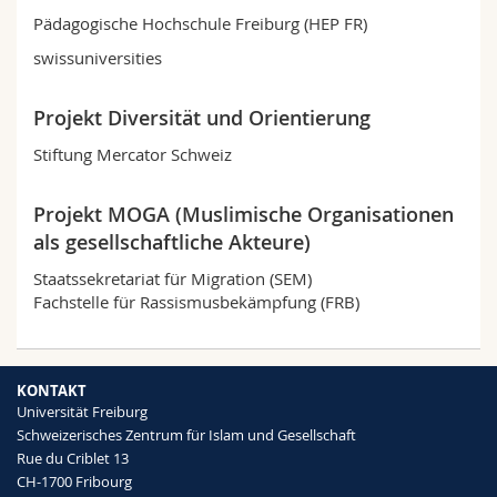
Math.-Nat. und Med. Fak.
Mitarbeitende
Webmail
Pädagogische Hochschule Freiburg (HEP FR)
swissuniversities
Interfakultär
Doktorierende
Vorlesungsverzeichnis
Projekt Diversität und Orientierung
MyUnifr
Stiftung Mercator Schweiz
Projekt MOGA (Muslimische Organisationen
als gesellschaftliche Akteure)
Staatssekretariat für Migration (SEM)
Fachstelle für Rassismusbekämpfung (FRB)
KONTAKT
Universität Freiburg
Schweizerisches Zentrum für Islam und Gesellschaft
Rue du Criblet 13
CH-1700 Fribourg