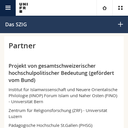
Interfakultär
Schweizerisches Zentrum für Islam und
Universität
Das SZIG
Gesellschaft
Fakultäten
Studium
Partner
Informationen für
Campus
Theologische Fak.
Projekt von gesamtschweizerischer
Forschung
Ressourcen
Rechtswissenschaftliche Fak.
Studieninteressierte
hochschulpolitischer Bedeutung (gefördert
vom Bund)
Universität
Wirtschafts- und Sozialwissenschaftliche Fak.
Studierende
Personenverzeichnis
Institut für Islamwissenschaft und Neuere Orientalische
Philologie (IINOP) Forum Islam und Naher Osten (FINO)
Weiterbildung
Philosophische Fak.
Medien
- Universität Bern
Ortsplan
Zentrum für Religionsforschung (ZRF) - Universität
Luzern
Fak. für Erziehungs- und Bildungswissenschaften
Forschende
Bibliotheken
Pädagogische Hochschule St.Gallen (PHSG)