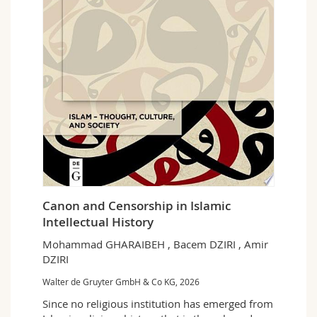
Math.-Nat. und Med. Fak.
Mitarbeitende
Webmail
Interfakultär
Doktorierende
Vorlesungsverzeichnis
MyUnifr
Canon and Censorship in Islamic
Intellectual History
Mohammad GHARAIBEH , Bacem DZIRI , Amir
DZIRI
Walter de Gruyter GmbH & Co KG, 2026
Since no religious institution has emerged from