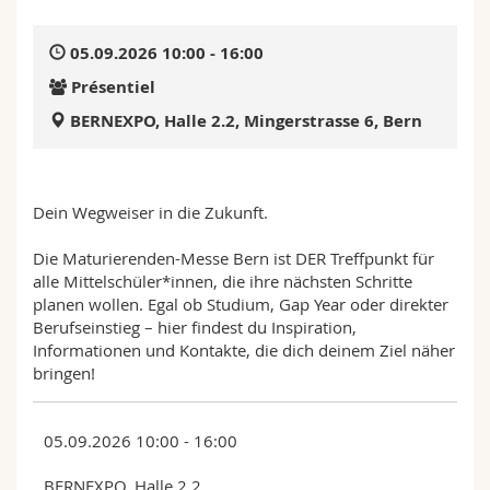
Sciences et médecine
Collaborateurs
Webmail
05.09.2026 10:00 - 16:00
Interfacultaire
Doctorants
Programme des cours
Présentiel
BERNEXPO, Halle 2.2, Mingerstrasse 6, Bern
MyUnifr
Dein Wegweiser in die Zukunft.
Die Maturierenden-Messe Bern ist DER Treffpunkt für
alle Mittelschüler*innen, die ihre nächsten Schritte
planen wollen. Egal ob Studium, Gap Year oder direkter
Berufseinstieg – hier findest du Inspiration,
Informationen und Kontakte, die dich deinem Ziel näher
bringen!
05.09.2026 10:00 - 16:00
BERNEXPO, Halle 2.2