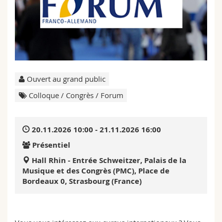
Sciences et médecine
Collaborateurs
Webmail
Interfacultaire
Doctorants
Programme des cours
MyUnifr
Ouvert au grand public
Colloque / Congrès / Forum
20.11.2026 10:00 - 21.11.2026 16:00
Présentiel
Hall Rhin - Entrée Schweitzer, Palais de la
Musique et des Congrès (PMC), Place de
Bordeaux 0, Strasbourg (France)