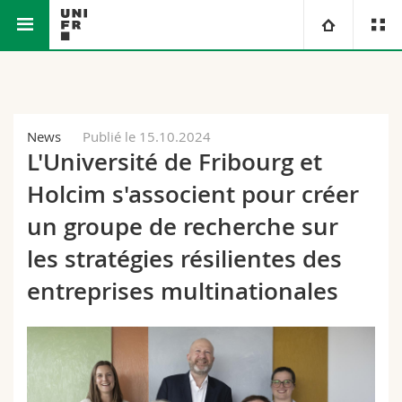
Faculté des sciences et de médecine
Université
Facultés
Etudes
News
Publié le 15.10.2024
L'Université de Fribourg et
Vous êtes
Campus
Théologie
Holcim s'associent pour créer
Recherche
un groupe de recherche sur
Ressources
Droit
Futurs étudiants
les stratégies résilientes des
Université
Sciences économiques et sociales et management
Etudiants
Annuaire du personnel
entreprises multinationales
Formation continue
Lettres et sciences humaines
Médias
Plan d'accès
Sciences de l'éducation et de la formation
Chercheurs
Bibliothèques