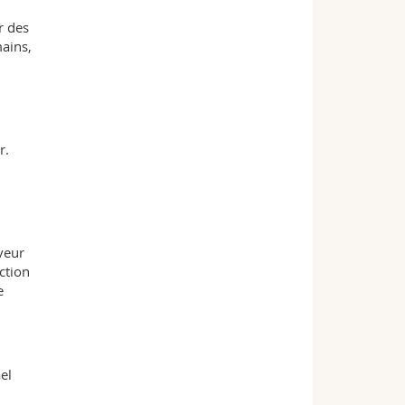
r des
ains,
r.
veur
ction
e
el