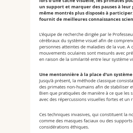
lors d’une tâche visuelle, les primates p
un support et marquer des pauses à leur g
même montrés plus disposés à participer. 
fournit de meilleures connaissances scien
L’équipe de recherche dirigée par le Professeu
cérébraux du système visuel afin de compre
personnes atteintes de maladies de la vue. A c
mouvements oculaires sont mesurés avec préc
en raison de la similarité entre leur système vi
Une mentonnière à la place d’un système
Jusqu’à présent, la méthode classique consista
des primates non-humains afin de stabiliser et
Bien que pratiquées de manière à ce que les s
avec des répercussions visuelles fortes et un 
Ces techniques invasives, qui constituent la 
comme des masques faciaux ou des supports d
considérations éthiques.