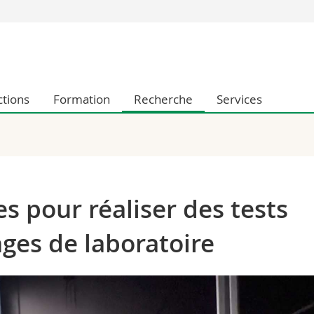
Vous êtes
Futurs étudia
Etudiants
ctions
Formation
Recherche
Services
conomiques et sociales et management
Médias
 sciences humaines
Chercheurs
 l'éducation et de la formation
Collaborateu
t médecine
Doctorants
aire
 pour réaliser des tests
inges de laboratoire