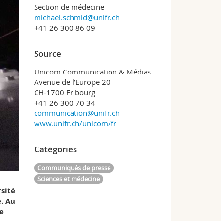
Section de médecine
michael.schmid@unifr.ch
+41 26 300 86 09
Source
Unicom Communication & Médias
Avenue de l’Europe 20
CH-1700 Fribourg
+41 26 300 70 34
communication@unifr.ch
www.unifr.ch/unicom/fr
Catégories
Communiqués de presse
Sciences et médecine
sité
. Au
te