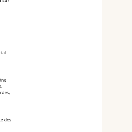
n sur
ial
râne
s.
rdes,
te des