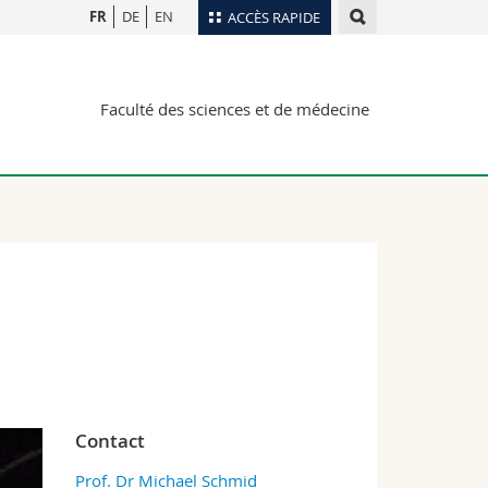
FR
DE
EN
ACCÈS RAPIDE
Annuaire du personnel
Faculté des sciences et de médecine
Plan d'accès
nts
Bibliothèques
Webmail
rs
Programme des cours
MyUnifr
Contact
Prof. Dr Michael Schmid