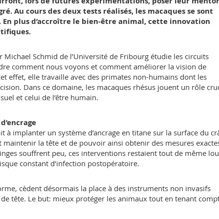
ourront, lors de futures expérimentations, poser leur mento
ré. Au cours des deux tests réalisés, les macaques se sont
En plus d’accroître le bien-être animal, cette innovation
tifiques.
r Michael Schmid de l’Université de Fribourg étudie les circuits
ndre comment nous voyons et comment améliorer la vision de
et effet, elle travaille avec des primates non-humains dont les
ision. Dans ce domaine, les macaques rhésus jouent un rôle cruc
suel et celui de l’être humain.
 d’encrage
it à implanter un système d’ancrage en titane sur la surface du c
 maintenir la tête et de pouvoir ainsi obtenir des mesures exacte
inges souffrent peu, ces interventions restaient tout de même lou
risque constant d’infection postopératoire.
norme, cèdent désormais la place à des instruments non invasifs
e tête. Le but: mieux protéger les animaux tout en tenant comp