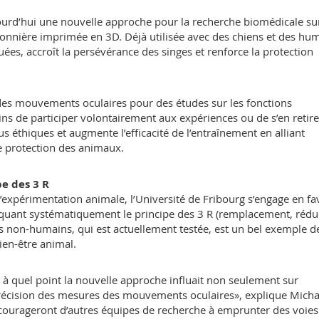
ourd’hui une nouvelle approche pour la recherche biomédicale su
nnière imprimée en 3D. Déjà utilisée avec des chiens et des hum
tuées, accroît la persévérance des singes et renforce la protection
des mouvements oculaires pour des études sur les fonctions
s de participer volontairement aux expériences ou de s’en retire
s éthiques et augmente l’efficacité de l’entraînement en alliant
de protection des animaux.
e des 3 R
’expérimentation animale, l’Université de Fribourg s’engage en fa
quant systématiquement le principe des 3 R (remplacement, rédu
s non-humains, qui est actuellement testée, est un bel exemple d
ien-être animal.
à quel point la nouvelle approche influait non seulement sur
 précision des mesures des mouvements oculaires», explique Micha
courageront d’autres équipes de recherche à emprunter des voies