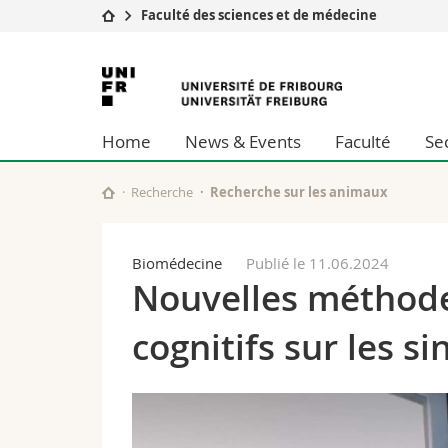
Faculté des sciences et de médecine
Université
Facultés
Université
Etudes
Théologie
de
Campus
Droit
Home
News & Events
Faculté
Se
Recherche
Sciences é
Fribourg
Université
Lettres et
Formation continue
Sciences de
Recherche
Recherche sur les animaux
Sciences e
Interfacult
Biomédecine
Publié le 11.06.2024
Nouvelles méthodes
cognitifs sur les s