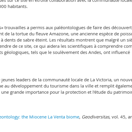
ues sur ce site en étroite collaboration avec la communauté local
 000 habitants.
les» trouvailles a permis aux paléontologues de faire des découver
rent de la tortue du fleuve Amazone, une ancienne espèce de poiss
 à dents de sabre éteint. Les résultats montrent que malgré un siè
endre de ce site, ce qui aidera les scientifiques à comprendre c
s géologiques, tels que le soulèvement des Andes, ont influencé
 de jeunes leaders de la communauté locale de La Victoria, un nouv
ue au développement du tourisme dans la ville et remplit égalem
 une grande importance pour la protection et l'étude du patrimoi
eontology: the Miocene La Venta biome
,
Geodiversitas
, vol. 45, ar