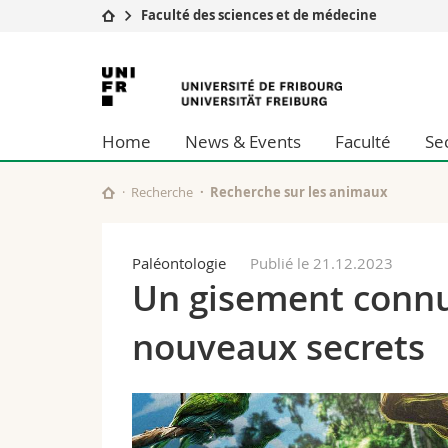
Faculté des sciences et de médecine
Université
Facultés
Université
Etudes
Théologie
de
Campus
Droit
Home
News & Events
Faculté
Se
Recherche
Sciences é
Fribourg
Université
Lettres et
Formation continue
Sciences de
Recherche
Recherche sur les animaux
Sciences e
Interfacult
Paléontologie
Publié le 21.12.2023
Un gisement connu 
nouveaux secrets