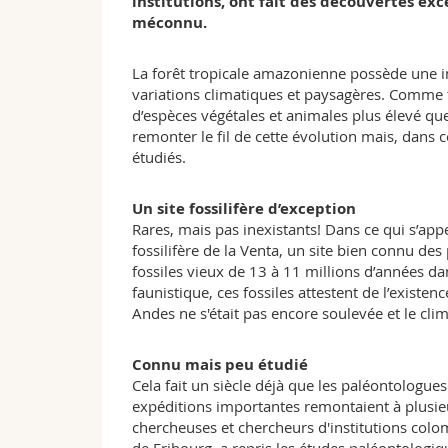
institutions, ont fait des découvertes ex
méconnu.
La forêt tropicale amazonienne possède une inc
variations climatiques et paysagères. Comme t
d’espèces végétales et animales plus élevé que
remonter le fil de cette évolution mais, dans 
étudiés.
Un site fossilifère d’exception
Rares, mais pas inexistants! Dans ce qui s’appe
fossilifère de la Venta, un site bien connu de
fossiles vieux de 13 à 11 millions d’années da
faunistique, ces fossiles attestent de l’existen
Andes ne s'était pas encore soulevée et le cli
Connu mais peu étudié
Cela fait un siècle déjà que les paléontologues
expéditions importantes remontaient à plusie
chercheuses et chercheurs d'institutions colom