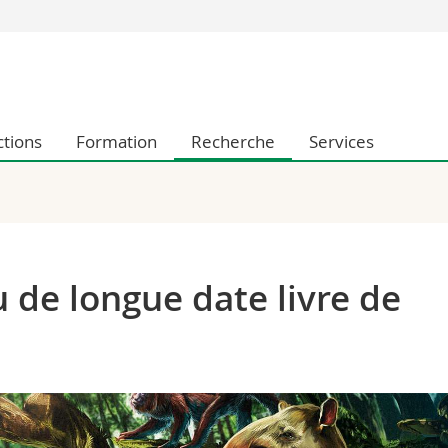
Vous êtes
Futurs étudia
Etudiants
ctions
Formation
Recherche
Services
conomiques et sociales et management
Médias
 sciences humaines
Chercheurs
 l'éducation et de la formation
Collaborateu
t médecine
Doctorants
aire
de longue date livre de