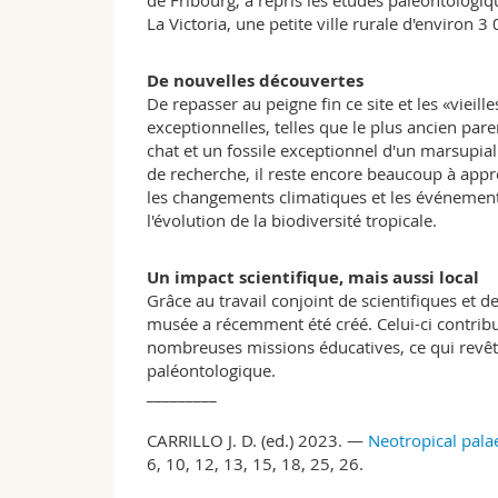
de Fribourg, a repris les études paléontologiq
La Victoria, une petite ville rurale d'environ 3
De nouvelles découvertes
De repasser au peigne fin ce site et les «vieil
exceptionnelles, telles que le plus ancien pa
chat et un fossile exceptionnel d'un marsupial
de recherche, il reste encore beaucoup à appr
les changements climatiques et les événement
l'évolution de la biodiversité tropicale.
Un impact scientifique, mais aussi local
Grâce au travail conjoint de scientifiques et
musée a récemment été créé. Celui-ci contrib
nombreuses missions éducatives, ce qui revêt
paléontologique.
_________
CARRILLO J. D. (ed.) 2023. —
Neotropical pala
6, 10, 12, 13, 15, 18, 25, 26.