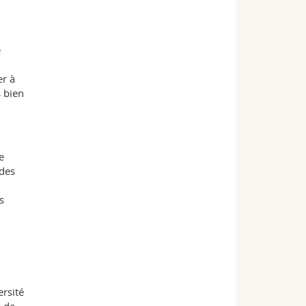
e
er à
s bien
e
 des
s
ersité