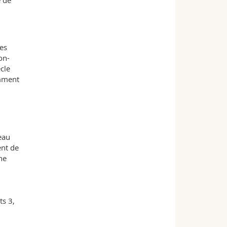
e de
tes
on-
cle
omment
eau
ent de
ne
ts 3,