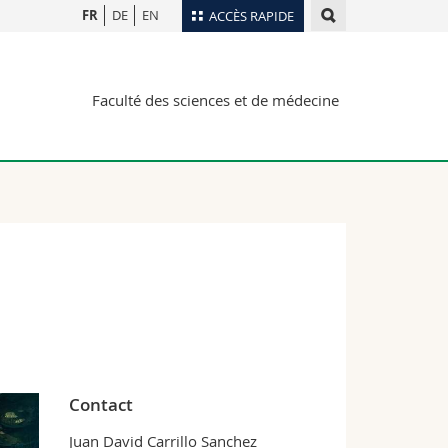
FR
DE
EN
ACCÈS RAPIDE
Annuaire du personnel
Faculté des sciences et de médecine
Plan d'accès
nts
Bibliothèques
Webmail
rs
Programme des cours
MyUnifr
Contact
Juan David Carrillo Sanchez