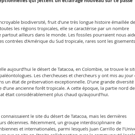
ceptionnelles qui jettent un éclairage nouveau sur ce passé
royable biodiversité, fruit d'une très longue histoire émaillée d
outes les régions tropicales, elle se caractérise par un nombre
 partout ailleurs dans le monde. Les fossiles pourraient nous aid
ces contrées d’Amérique du Sud tropicale, rares sont les gisement
lle aujourd’hui le désert de Tatacoa, en Colombie, se trouve le sit
s paléontologues. Les chercheuses et chercheurs y ont mis au jour
ns un état de préservation exceptionnelle. D’une grande diversité
ce d’une ancienne forêt tropicale. A cette époque, la partie nord de
mat était considérablement plus chaud qu'aujourd'hui.
 connaissaient le site du désert de Tatacoa, mais les dernières
urs décennies. Récemment, un groupe interdisciplinaire de
biennes et internationales, parmi lesquels Juan Carrillo de l’Univ