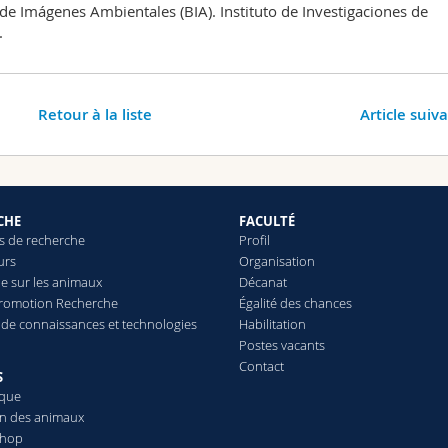
de Imágenes Ambientales (BIA). Instituto de Investigaciones de
.
Retour à la liste
Article suiv
CHE
FACULTÉ
 de recherche
Profil
urs
Organisation
e sur les animaux
Décanat
Promotion Recherche
Égalité des chances
t de connaissances et technologies
Habilitation
Postes vacants
Contact
S
èque
on des animaux
Shop