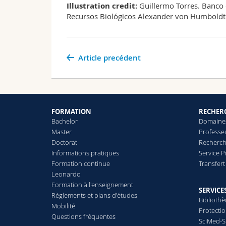
Illustration credit:
Guillermo Torres. Banco 
Recursos Biológicos Alexander von Humboldt
Article precédent
FORMATION
RECHER
Bachelor
Domaines
Master
Professe
Doctorat
Recherch
Informations pratiques
Service 
Formation continue
Transfer
Leonardo
Formation à l'enseignement
SERVICE
Règlements et plans d'études
Biblioth
Mobilité
Protecti
Questions fréquentes
SciMed-