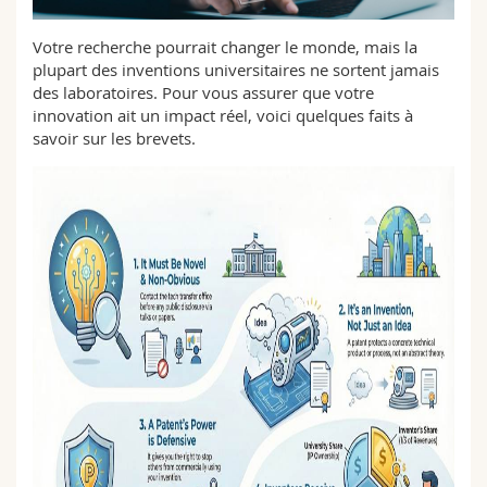
Sciences et médecine
Collaborateurs
Webmail
Votre recherche pourrait changer le monde, mais la
plupart des inventions universitaires ne sortent jamais
Interfacultaire
Doctorants
Programme des cours
des laboratoires. Pour vous assurer que votre
innovation ait un impact réel, voici quelques faits à
MyUnifr
savoir sur les brevets.