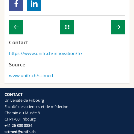
Contact
https://www.unifr.ch/innovation/fr/
Source
www.unifr.ch/scimed
CONTACT
Université de Fribourg
Faculté des sciences et de médecine
Chemin du Musée 8
CH-1700 Fribourg
+41 26 300 8884
scimed@unifr.ch