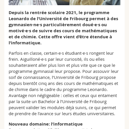
Sciences et médecine
Collaborateurs
Webmail
Depuis la rentrée scolaire 2021, le programme
Leonardo de l’Université de Fribourg permet à des
Interfacultaire
Doctorants
Programme des cours
gymnasien·ne·s particulièrement doué·e·s ou
motivé·e·s de suivre des cours de mathématiques
MyUnifr
et de chimie. Cette offre vient d’être étendue à
l’informatique.
Parfois en classe, certain·e·s étudiant·e·s rongent leur
frein. Aiguilloné·e·s par leur curiosité, ils ou elles
souhaiteraient aller plus loin et plus vite que ce que le
programme gymnasial leur propose. Pour assouvir leur
soif de connaissance, l’Université de Fribourg propose
depuis bientôt cinq ans des cours de mathématiques et
de chimie dans le cadre du programme Leonardo.
Avantage non négligeable : celles et ceux qui entament
par la suite un Bachelor à l’Université de Fribourg
peuvent valider les modules déjà suivis, ce qui permet
de prendre de l’avance sur leurs études universitaires.
Nouveau domaine: l’informatique