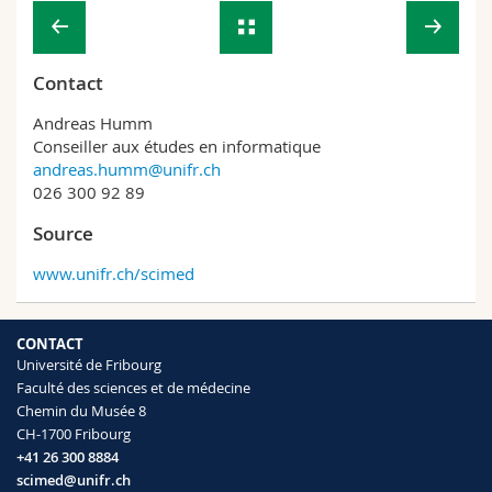
Contact
Andreas Humm
Conseiller aux études en informatique
andreas.humm@unifr.ch
026 300 92 89
Source
www.unifr.ch/scimed
CONTACT
Université de Fribourg
Faculté des sciences et de médecine
Chemin du Musée 8
CH-1700 Fribourg
+41 26 300 8884
scimed@unifr.ch