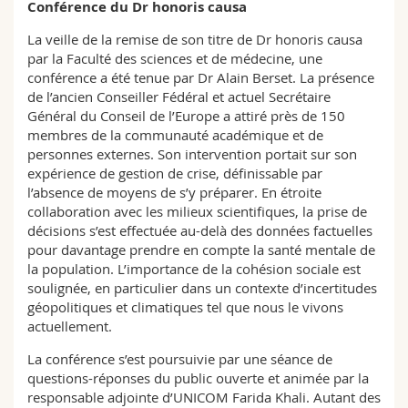
Conférence du Dr honoris causa
Sciences et médecine
Collaborateurs
Webmail
La veille de la remise de son titre de Dr honoris causa
par la Faculté des sciences et de médecine, une
Interfacultaire
Doctorants
Programme des cours
conférence a été tenue par Dr Alain Berset. La présence
de l’ancien Conseiller Fédéral et actuel Secrétaire
MyUnifr
Général du Conseil de l’Europe a attiré près de 150
membres de la communauté académique et de
personnes externes. Son intervention portait sur son
expérience de gestion de crise, définissable par
l’absence de moyens de s’y préparer. En étroite
collaboration avec les milieux scientifiques, la prise de
décisions s’est effectuée au-delà des données factuelles
pour davantage prendre en compte la santé mentale de
la population. L’importance de la cohésion sociale est
soulignée, en particulier dans un contexte d’incertitudes
géopolitiques et climatiques tel que nous le vivons
actuellement.
La conférence s’est poursuivie par une séance de
questions-réponses du public ouverte et animée par la
responsable adjointe d’UNICOM Farida Khali. Autant des