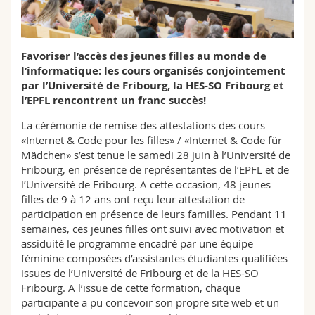
Sciences et médecine
Collaborateurs
Webmail
Interfacultaire
Doctorants
Programme des cours
Favoriser l’accès des jeunes filles au monde de
l’informatique: les cours organisés conjointement
par l’Université de Fribourg, la HES-SO Fribourg et
MyUnifr
l’EPFL rencontrent un franc succès!
La cérémonie de remise des attestations des cours
«Internet & Code pour les filles» / «Internet & Code für
Mädchen» s’est tenue le samedi 28 juin à l’Université de
Fribourg, en présence de représentantes de l’EPFL et de
l’Université de Fribourg. A cette occasion, 48 jeunes
filles de 9 à 12 ans ont reçu leur attestation de
participation en présence de leurs familles. Pendant 11
semaines, ces jeunes filles ont suivi avec motivation et
assiduité le programme encadré par une équipe
féminine composées d’assistantes étudiantes qualifiées
issues de l’Université de Fribourg et de la HES-SO
Fribourg. A l’issue de cette formation, chaque
participante a pu concevoir son propre site web et un