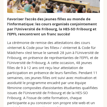
Sciences et médecine
Collaborateurs
Webmail
Interfacultaire
Doctorants
Programme des cours
Favoriser l’accès des jeunes filles au monde de
l’informatique: les cours organisés conjointement
par l’Université de Fribourg, la HES-SO Fribourg et
MyUnifr
l’EPFL rencontrent un franc succès!
La cérémonie de remise des attestations des cours
«Internet & Code pour les filles» / «Internet & Code für
Mädchen» s’est tenue le samedi 28 juin à l’Université de
Fribourg, en présence de représentantes de l’EPFL et de
l’Université de Fribourg. A cette occasion, 48 jeunes
filles de 9 à 12 ans ont reçu leur attestation de
participation en présence de leurs familles. Pendant 11
semaines, ces jeunes filles ont suivi avec motivation et
assiduité le programme encadré par une équipe
féminine composées d’assistantes étudiantes qualifiées
issues de l’Université de Fribourg et de la HES-SO
Fribourg. A l’issue de cette formation, chaque
participante a pu concevoir son propre site web et un