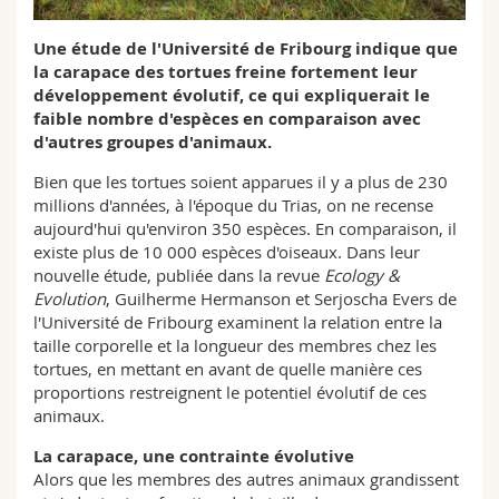
Sciences et médecine
Collaborateurs
Webmail
Une étude de l'Université de Fribourg indique que
la carapace des tortues freine fortement leur
Interfacultaire
Doctorants
Programme des cours
développement évolutif, ce qui expliquerait le
faible nombre d'espèces en comparaison avec
MyUnifr
d'autres groupes d'animaux.
Bien que les tortues soient apparues il y a plus de 230
millions d'années, à l'époque du Trias, on ne recense
aujourd'hui qu'environ 350 espèces. En comparaison, il
existe plus de 10 000 espèces d'oiseaux. Dans leur
nouvelle étude, publiée dans la revue
Ecology &
Evolution
, Guilherme Hermanson et Serjoscha Evers de
l'Université de Fribourg examinent la relation entre la
taille corporelle et la longueur des membres chez les
tortues, en mettant en avant de quelle manière ces
proportions restreignent le potentiel évolutif de ces
animaux.
La carapace, une contrainte évolutive
Alors que les membres des autres animaux grandissent