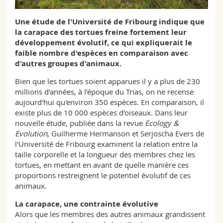
Sciences et médecine
Collaborateurs
Webmail
Une étude de l'Université de Fribourg indique que
la carapace des tortues freine fortement leur
Interfacultaire
Doctorants
Programme des cours
développement évolutif, ce qui expliquerait le
faible nombre d'espèces en comparaison avec
MyUnifr
d'autres groupes d'animaux.
Bien que les tortues soient apparues il y a plus de 230
millions d'années, à l'époque du Trias, on ne recense
aujourd'hui qu'environ 350 espèces. En comparaison, il
existe plus de 10 000 espèces d'oiseaux. Dans leur
nouvelle étude, publiée dans la revue
Ecology &
Evolution
, Guilherme Hermanson et Serjoscha Evers de
l'Université de Fribourg examinent la relation entre la
taille corporelle et la longueur des membres chez les
tortues, en mettant en avant de quelle manière ces
proportions restreignent le potentiel évolutif de ces
animaux.
La carapace, une contrainte évolutive
Alors que les membres des autres animaux grandissent