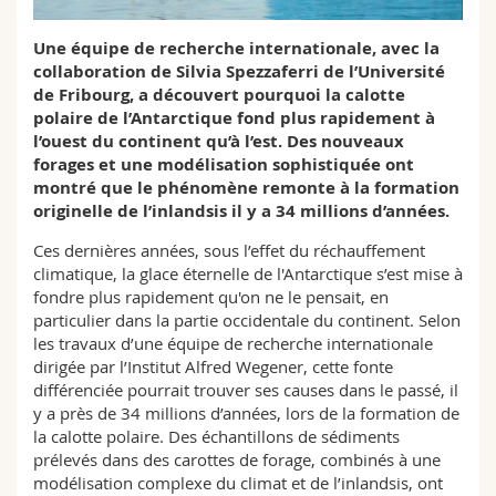
Sciences et médecine
Collaborateurs
Webmail
Une équipe de recherche internationale, avec la
collaboration de Silvia Spezzaferri de l’Université
Interfacultaire
Doctorants
Programme des cours
de Fribourg, a découvert pourquoi la calotte
polaire de l’Antarctique fond plus rapidement à
MyUnifr
l’ouest du continent qu’à l’est. Des nouveaux
forages et une modélisation sophistiquée ont
montré que le phénomène remonte à la formation
originelle de l’inlandsis il y a 34 millions d’années.
Ces dernières années, sous l’effet du réchauffement
climatique, la glace éternelle de l'Antarctique s’est mise à
fondre plus rapidement qu'on ne le pensait, en
particulier dans la partie occidentale du continent. Selon
les travaux d’une équipe de recherche internationale
dirigée par l’Institut Alfred Wegener, cette fonte
différenciée pourrait trouver ses causes dans le passé, il
y a près de 34 millions d’années, lors de la formation de
la calotte polaire. Des échantillons de sédiments
prélevés dans des carottes de forage, combinés à une
modélisation complexe du climat et de l’inlandsis, ont