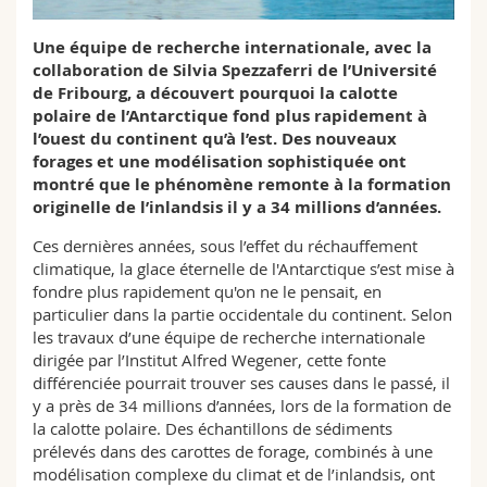
Sciences et médecine
Collaborateurs
Webmail
Une équipe de recherche internationale, avec la
collaboration de Silvia Spezzaferri de l’Université
Interfacultaire
Doctorants
Programme des cours
de Fribourg, a découvert pourquoi la calotte
polaire de l’Antarctique fond plus rapidement à
MyUnifr
l’ouest du continent qu’à l’est. Des nouveaux
forages et une modélisation sophistiquée ont
montré que le phénomène remonte à la formation
originelle de l’inlandsis il y a 34 millions d’années.
Ces dernières années, sous l’effet du réchauffement
climatique, la glace éternelle de l'Antarctique s’est mise à
fondre plus rapidement qu'on ne le pensait, en
particulier dans la partie occidentale du continent. Selon
les travaux d’une équipe de recherche internationale
dirigée par l’Institut Alfred Wegener, cette fonte
différenciée pourrait trouver ses causes dans le passé, il
y a près de 34 millions d’années, lors de la formation de
la calotte polaire. Des échantillons de sédiments
prélevés dans des carottes de forage, combinés à une
modélisation complexe du climat et de l’inlandsis, ont