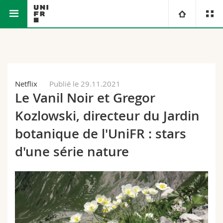
Faculté des sciences et de médecine
Université
Facultés
Etudes
Netflix
Publié le 29.11.2021
Le Vanil Noir et Gregor
Vous êtes
Campus
Théologie
Kozlowski, directeur du Jardin
Recherche
Ressources
Droit
Futurs étudiants
botanique de l'UniFR : stars
d'une série nature
Université
Sciences économiques et sociales et management
Etudiants
Annuaire du personnel
Formation continue
Lettres et sciences humaines
Médias
Plan d'accès
Sciences de l'éducation et de la formation
Chercheurs
Bibliothèques