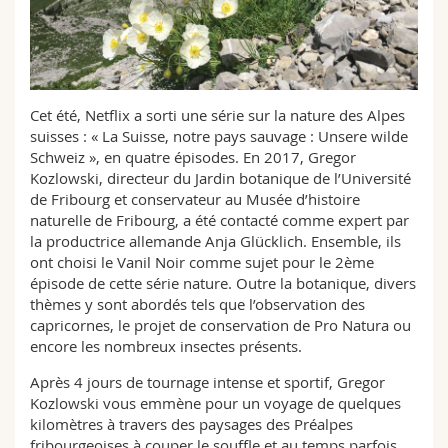
Sciences et médecine
Collaborateurs
Webmail
Interfacultaire
Doctorants
Programme des cours
Cet été, Netflix a sorti une série sur la nature des Alpes
MyUnifr
suisses : « La Suisse, notre pays sauvage : Unsere wilde
Schweiz », en quatre épisodes. En 2017, Gregor
Kozlowski, directeur du Jardin botanique de l’Université
de Fribourg et conservateur au Musée d’histoire
naturelle de Fribourg, a été contacté comme expert par
la productrice allemande Anja Glücklich. Ensemble, ils
ont choisi le Vanil Noir comme sujet pour le 2ème
épisode de cette série nature. Outre la botanique, divers
thèmes y sont abordés tels que l’observation des
capricornes, le projet de conservation de Pro Natura ou
encore les nombreux insectes présents.
Après 4 jours de tournage intense et sportif, Gregor
Kozlowski vous emmène pour un voyage de quelques
kilomètres à travers des paysages des Préalpes
fribourgeoises à couper le souffle et au temps parfois