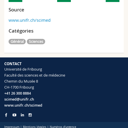
Source
www.unifr.ch/scimed
Catégories
Général
Sciences
CONTACT
Université de Fribourg
Faculté des sciences et de médecine
Chemin du Musée 8
CH-1700 Fribourg
+41 26 300 8884
scimed@unifr.ch
www.unifr.ch/scimed
Impressum
|
Mentions légales
|
Numéros d'urgence